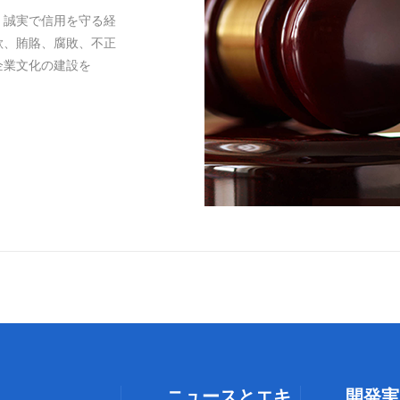
、誠実で信用を守る経
欺、賄賂、腐敗、不正
企業文化の建設を
ニュースとエキ
開発実