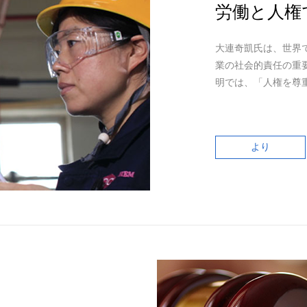
労働と人権
大連奇凱氏は、世界
業の社会的責任の重
明では、「人権を尊
より