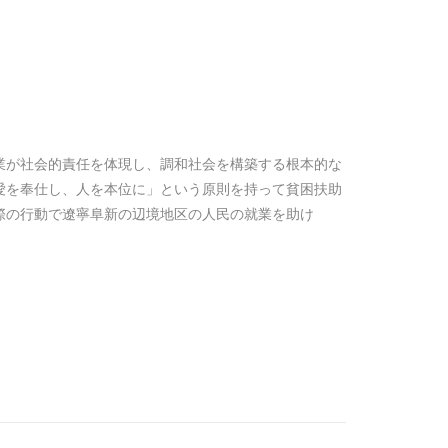
業が社会的責任を体現し、調和社会を構築する根本的な
愛を奉仕し、人を本位に」という原則を持って貧困扶助
際の行動で遼寧阜新の辺境地区の人民の就業を助け