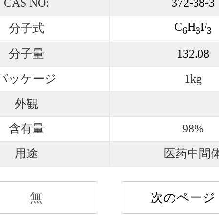
CAS NO:
372-38-3
C
H
F
分子式
6
3
3
分子量
132.08
パッケージ
1kg
外観
含有量
98%
用途
医药中間
無
次のページ