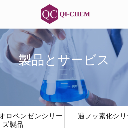
製品とサービス
オロベンゼンシリー
過フッ素化シリ
ズ製品